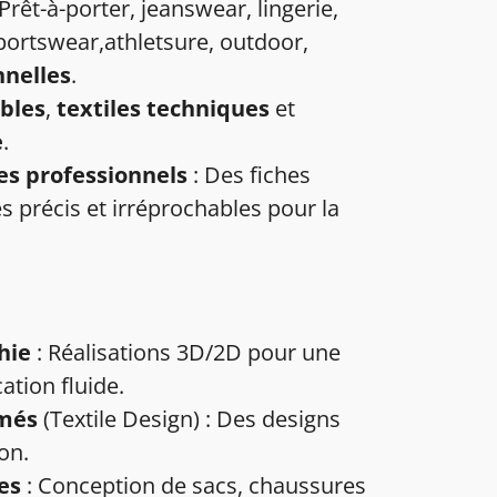
 Prêt-à-porter, jeanswear, lingerie,
portswear,athletsure, outdoor,
nnelles
.
bles
,
textiles techniques
et
e
.
es professionnels
: Des fiches
s précis et irréprochables pour la
hie
: Réalisations 3D/2D pour une
ation fluide.
imés
(Textile Design) : Des designs
on.
es
: Conception de sacs, chaussures