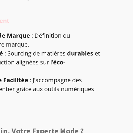
ent
de Marque
: Définition ou
re marque.
té
: Sourcing de matières
durables
et
ction alignées sur l'
éco-
 Facilitée
: J'accompagne des
tier grâce aux outils numériques
in, Votre Experte Mode ?