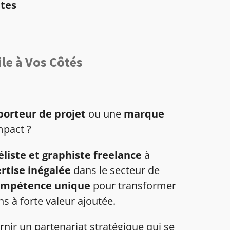
ntes
ile à Vos Côtés
porteur de projet
ou une
marque
impact ?
éliste et graphiste freelance
à
rtise inégalée
dans le secteur de
compétence unique
pour transformer
ns à forte valeur ajoutée.
ir un partenariat stratégique qui se