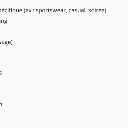
cifique (ex : sportswear, casual, soirée)
ing
sage)
s
n