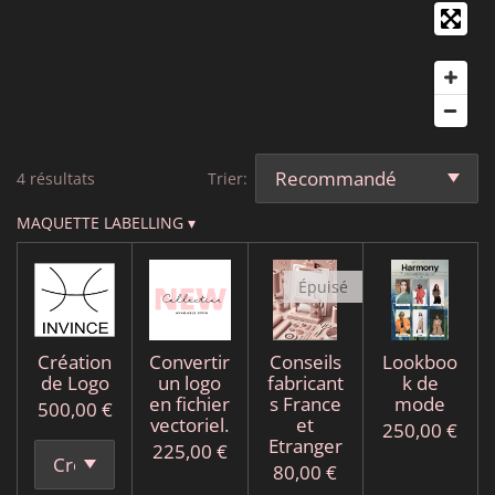
a
n
k
m
4 résultats
Trier:
MAQUETTE LABELLING
▾
Épuisé
Création
Convertir
Conseils
Lookboo
de Logo
un logo
fabricant
k de
en fichier
s France
mode
500,00 €
vectoriel.
et
250,00 €
Etranger
225,00 €
80,00 €