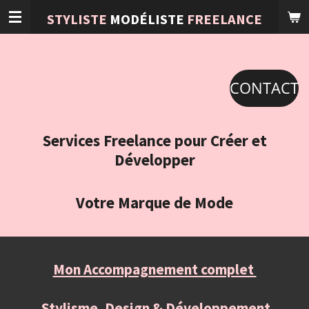
Passer
STYLISTE
MODÉLISTE
FREELANCE
au
contenu
principal
CONTACT
Services Freelance pour Créer et
Développer
Votre Marque de Mode
Mon Accompagnement complet
Stylisme, Design & Développement