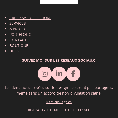
CREER SA COLLECTION
SERVICES
A PROPOS
PORTEFOLIO
CONTACT
BOUTIQUE
BLOG
SUIVEZ MOI SUR LES RESEAUX SOCIAUX
I
L
F
n
i
a
Les demandes privées sur le design ne seront pas partagées,
s
n
c
même sans un accord de non-divulgation signé.
t
k
e
Mentions Légales
a
e
b
g
d
o
© 2024 STYLISTE MODELISTE FREELANCE
r
I
o